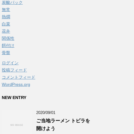
炭酸パック
無常
熱燗
白菜
花弁
関係性
餌付け
骨盤
ログイン
投稿フィード
コメントフィード
WordPress.org
NEW ENTRY
2020/09/01
ご当地ラーメン トビラを
開けよう