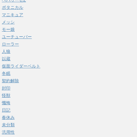
ヘパリーゼZ
ボタニカル
マニキュア
メッシ
モー娘
ユーチューバー
ローラー
人狼
以蔵
仮面ライダーベルト
冬眠
契約解除
封印
怪獣
懺悔
日記
春休み
未分類
汎用性