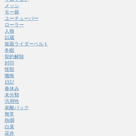
メッシ
モー娘
ユーチューバー
ローラー
人狼
以蔵
仮面ライダーベルト
冬眠
契約解除
封印
怪獣
懺悔
日記
春休み
未分類
汎用性
炭酸パック
無常
熱燗
白菜
花弁