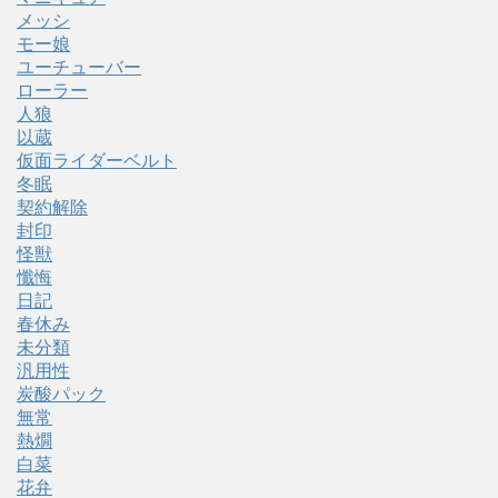
メッシ
モー娘
ユーチューバー
ローラー
人狼
以蔵
仮面ライダーベルト
冬眠
契約解除
封印
怪獣
懺悔
日記
春休み
未分類
汎用性
炭酸パック
無常
熱燗
白菜
花弁