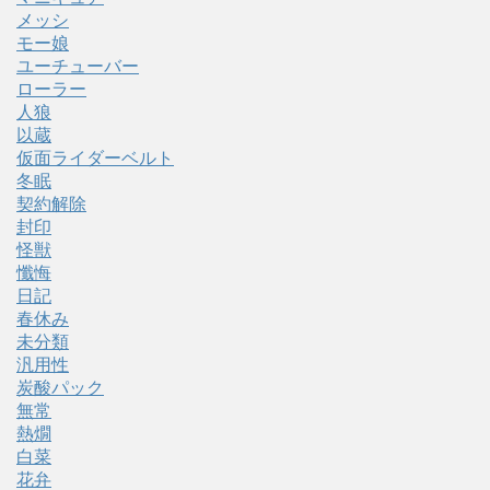
メッシ
モー娘
ユーチューバー
ローラー
人狼
以蔵
仮面ライダーベルト
冬眠
契約解除
封印
怪獣
懺悔
日記
春休み
未分類
汎用性
炭酸パック
無常
熱燗
白菜
花弁