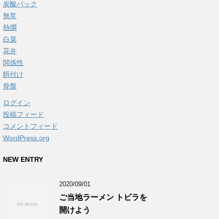
炭酸パック
無常
熱燗
白菜
花弁
関係性
餌付け
骨盤
ログイン
投稿フィード
コメントフィード
WordPress.org
NEW ENTRY
2020/09/01
ご当地ラーメン トビラを
開けよう