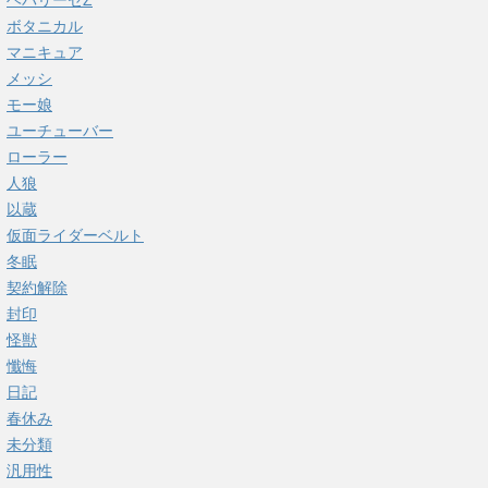
ヘパリーゼZ
ボタニカル
マニキュア
メッシ
モー娘
ユーチューバー
ローラー
人狼
以蔵
仮面ライダーベルト
冬眠
契約解除
封印
怪獣
懺悔
日記
春休み
未分類
汎用性