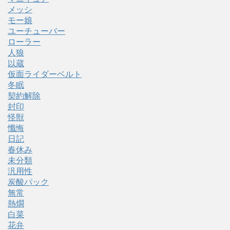
メッシ
モー娘
ユーチューバー
ローラー
人狼
以蔵
仮面ライダーベルト
冬眠
契約解除
封印
怪獣
懺悔
日記
春休み
未分類
汎用性
炭酸パック
無常
熱燗
白菜
花弁