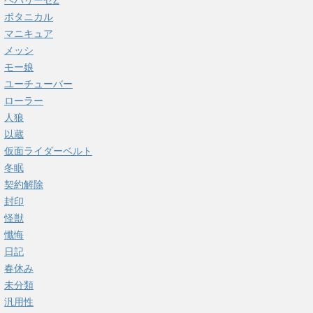
ヘパリーゼZ
ボタニカル
マニキュア
メッシ
モー娘
ユーチューバー
ローラー
人狼
以蔵
仮面ライダーベルト
冬眠
契約解除
封印
怪獣
懺悔
日記
春休み
未分類
汎用性