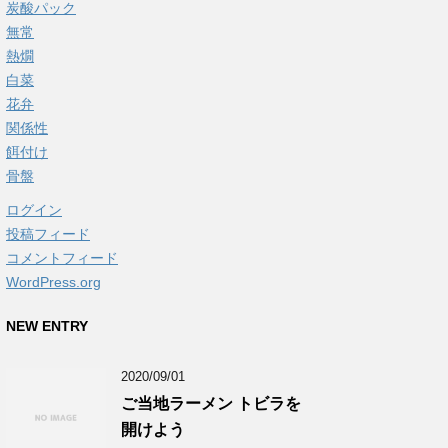
炭酸パック
無常
熱燗
白菜
花弁
関係性
餌付け
骨盤
ログイン
投稿フィード
コメントフィード
WordPress.org
NEW ENTRY
2020/09/01
ご当地ラーメン トビラを
開けよう