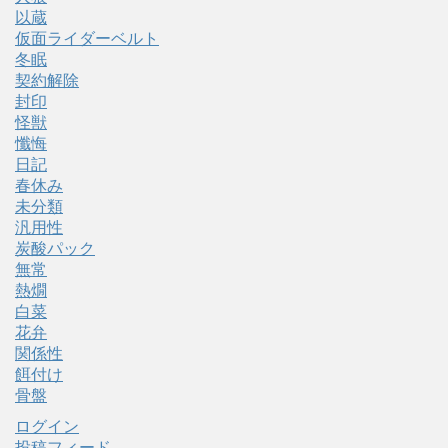
以蔵
仮面ライダーベルト
冬眠
契約解除
封印
怪獣
懺悔
日記
春休み
未分類
汎用性
炭酸パック
無常
熱燗
白菜
花弁
関係性
餌付け
骨盤
ログイン
投稿フィード