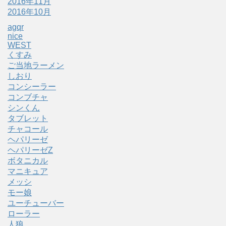
2016年11月
2016年10月
agqr
nice
WEST
くすみ
ご当地ラーメン
しおり
コンシーラー
コンブチャ
シンくん
タブレット
チャコール
ヘパリーゼ
ヘパリーゼZ
ボタニカル
マニキュア
メッシ
モー娘
ユーチューバー
ローラー
人狼