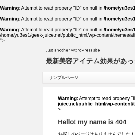
Warning
: Attempt to read property "ID" on null in
/home/yu3es1/
Warning
: Attempt to read property "ID" on null in
/home/yu3es1/
Warning
: Attempt to read property "ID" on null in
/home/yu3es1/
/home/yu3es1/geek-juice.net/public_html/wp-content/themes/aff
">
Just another WordPress site
最新美容アイテム効果があっ
サンプルページ
Warning
: Attempt to read property "
juice.net/public_html/wp-content/
>
Hello! my name is 404
お探しのページはありませんでした！