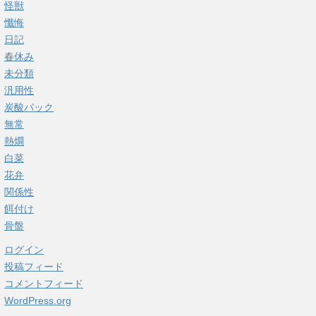
怪獣
懺悔
日記
春休み
未分類
汎用性
炭酸パック
無常
熱燗
白菜
花弁
関係性
餌付け
骨盤
ログイン
投稿フィード
コメントフィード
WordPress.org