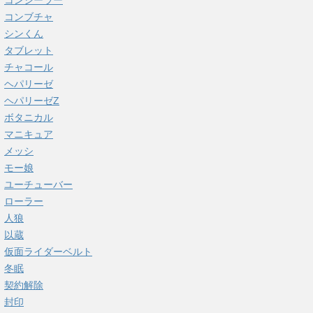
コンシーラー
コンブチャ
シンくん
タブレット
チャコール
ヘパリーゼ
ヘパリーゼZ
ボタニカル
マニキュア
メッシ
モー娘
ユーチューバー
ローラー
人狼
以蔵
仮面ライダーベルト
冬眠
契約解除
封印