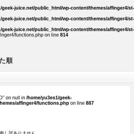
geek-juice.net/public_html/wp-content/themes/affinger4/st
geek-juice.net/public_html/wp-content/themes/affinger4/st
geek-juice.net/public_html/wp-content/themes/affinger4/st
inger4/functions.php on line
814
た順
ID" on null in
/home/yu3es1/geek-
themes/affinger4/functions.php
on line
887
申し訳ありません。