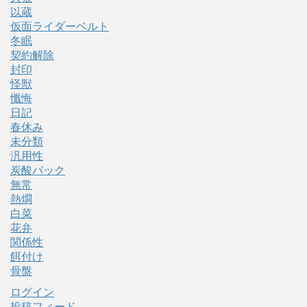
以蔵
仮面ライダーベルト
冬眠
契約解除
封印
怪獣
懺悔
日記
春休み
未分類
汎用性
炭酸パック
無常
熱燗
白菜
花弁
関係性
餌付け
骨盤
ログイン
投稿フィード