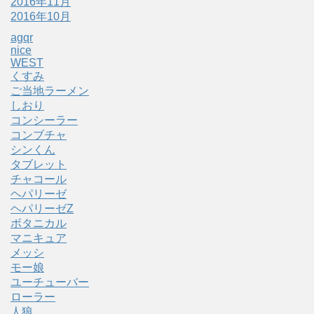
2016年11月
2016年10月
agqr
nice
WEST
くすみ
ご当地ラーメン
しおり
コンシーラー
コンブチャ
シンくん
タブレット
チャコール
ヘパリーゼ
ヘパリーゼZ
ボタニカル
マニキュア
メッシ
モー娘
ユーチューバー
ローラー
人狼