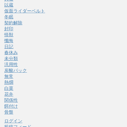
以蔵
仮面ライダーベルト
冬眠
契約解除
封印
怪獣
懺悔
日記
春休み
未分類
汎用性
炭酸パック
無常
熱燗
白菜
花弁
関係性
餌付け
骨盤
ログイン
投稿フィード