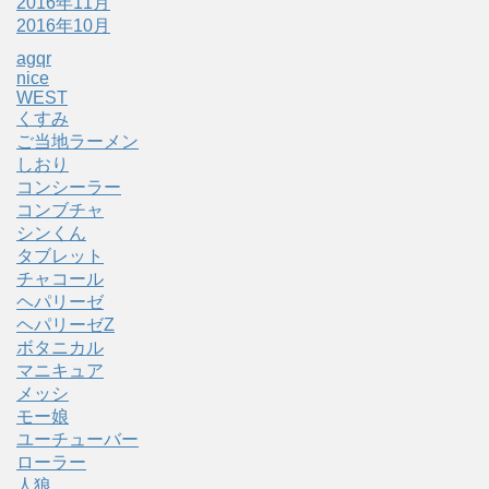
2016年11月
2016年10月
agqr
nice
WEST
くすみ
ご当地ラーメン
しおり
コンシーラー
コンブチャ
シンくん
タブレット
チャコール
ヘパリーゼ
ヘパリーゼZ
ボタニカル
マニキュア
メッシ
モー娘
ユーチューバー
ローラー
人狼