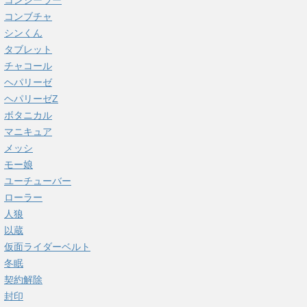
コンシーラー
コンブチャ
シンくん
タブレット
チャコール
ヘパリーゼ
ヘパリーゼZ
ボタニカル
マニキュア
メッシ
モー娘
ユーチューバー
ローラー
人狼
以蔵
仮面ライダーベルト
冬眠
契約解除
封印