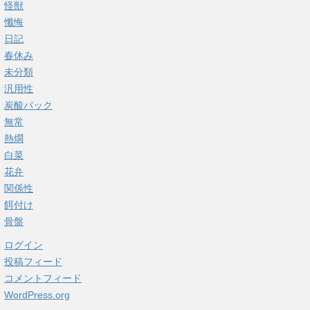
怪獣
懺悔
日記
春休み
未分類
汎用性
炭酸パック
無常
熱燗
白菜
花弁
関係性
餌付け
骨盤
ログイン
投稿フィード
コメントフィード
WordPress.org