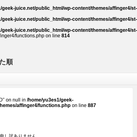
geek-juice.net/public_html/wp-content/themes/affinger4/st
geek-juice.net/public_html/wp-content/themes/affinger4/st
geek-juice.net/public_html/wp-content/themes/affinger4/st
inger4/functions.php on line
814
た順
ID" on null in
/home/yu3es1/geek-
themes/affinger4/functions.php
on line
887
申し訳ありません。