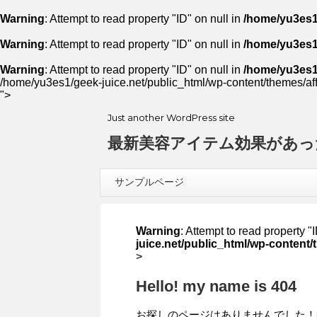
Warning
: Attempt to read property "ID" on null in
/home/yu3es1/
Warning
: Attempt to read property "ID" on null in
/home/yu3es1/
Warning
: Attempt to read property "ID" on null in
/home/yu3es1/
/home/yu3es1/geek-juice.net/public_html/wp-content/themes/aff
">
Just another WordPress site
最新美容アイテム効果があっ
サンプルページ
Warning
: Attempt to read property "
juice.net/public_html/wp-content/
>
Hello! my name is 404
お探しのページはありませんでした！