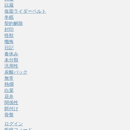
以蔵
仮面ライダーベルト
冬眠
契約解除
封印
怪獣
懺悔
日記
春休み
未分類
汎用性
炭酸パック
無常
熱燗
白菜
花弁
関係性
餌付け
骨盤
ログイン
投稿フィード