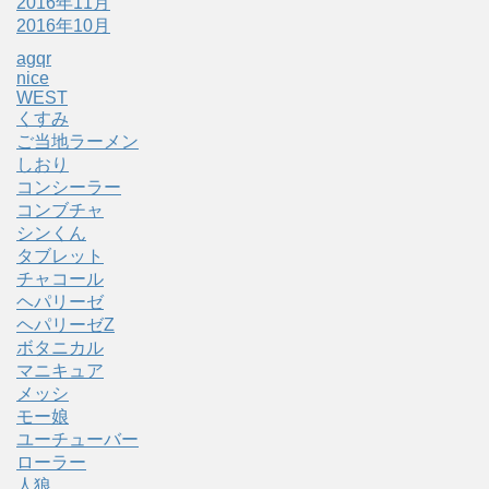
2016年11月
2016年10月
agqr
nice
WEST
くすみ
ご当地ラーメン
しおり
コンシーラー
コンブチャ
シンくん
タブレット
チャコール
ヘパリーゼ
ヘパリーゼZ
ボタニカル
マニキュア
メッシ
モー娘
ユーチューバー
ローラー
人狼