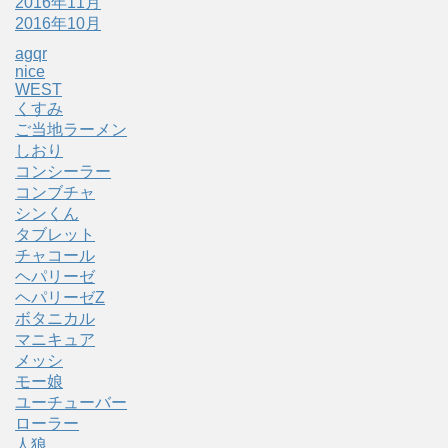
2016年11月
2016年10月
agqr
nice
WEST
くすみ
ご当地ラーメン
しおり
コンシーラー
コンブチャ
シンくん
タブレット
チャコール
ヘパリーゼ
ヘパリーゼZ
ボタニカル
マニキュア
メッシ
モー娘
ユーチューバー
ローラー
人狼