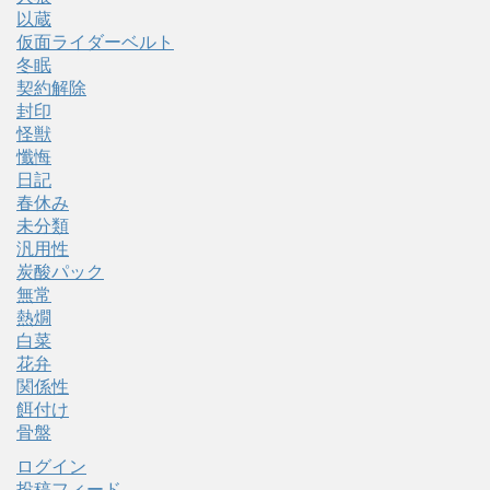
以蔵
仮面ライダーベルト
冬眠
契約解除
封印
怪獣
懺悔
日記
春休み
未分類
汎用性
炭酸パック
無常
熱燗
白菜
花弁
関係性
餌付け
骨盤
ログイン
投稿フィード