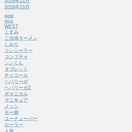
2016年11月
2016年10月
agqr
nice
WEST
くすみ
ご当地ラーメン
しおり
コンシーラー
コンブチャ
シンくん
タブレット
チャコール
ヘパリーゼ
ヘパリーゼZ
ボタニカル
マニキュア
メッシ
モー娘
ユーチューバー
ローラー
人狼