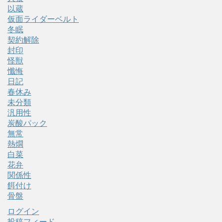
以蔵
仮面ライダーベルト
冬眠
契約解除
封印
怪獣
懺悔
日記
春休み
未分類
汎用性
炭酸パック
無常
熱燗
白菜
花弁
関係性
餌付け
骨盤
ログイン
投稿フィード