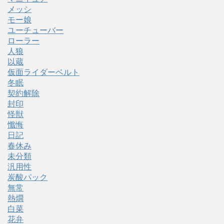
メッシ
モー娘
ユーチューバー
ローラー
人狼
以蔵
仮面ライダーベルト
冬眠
契約解除
封印
怪獣
懺悔
日記
春休み
未分類
汎用性
炭酸パック
無常
熱燗
白菜
花弁