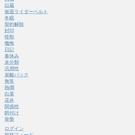
以蔵
仮面ライダーベルト
冬眠
契約解除
封印
怪獣
懺悔
日記
春休み
未分類
汎用性
炭酸パック
無常
熱燗
白菜
花弁
関係性
餌付け
骨盤
ログイン
投稿フィード