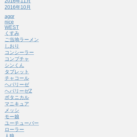
2016年11月
2016年10月
agqr
nice
WEST
くすみ
ご当地ラーメン
しおり
コンシーラー
コンブチャ
シンくん
タブレット
チャコール
ヘパリーゼ
ヘパリーゼZ
ボタニカル
マニキュア
メッシ
モー娘
ユーチューバー
ローラー
人狼