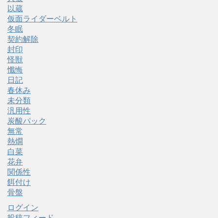
以蔵
仮面ライダーベルト
冬眠
契約解除
封印
怪獣
懺悔
日記
春休み
未分類
汎用性
炭酸パック
無常
熱燗
白菜
花弁
関係性
餌付け
骨盤
ログイン
投稿フィード