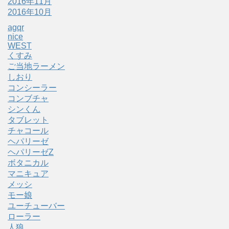
2016年11月
2016年10月
agqr
nice
WEST
くすみ
ご当地ラーメン
しおり
コンシーラー
コンブチャ
シンくん
タブレット
チャコール
ヘパリーゼ
ヘパリーゼZ
ボタニカル
マニキュア
メッシ
モー娘
ユーチューバー
ローラー
人狼